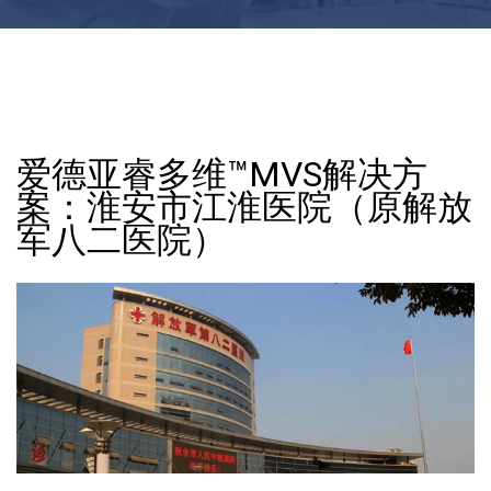
爱德亚睿多维™MVS解决方
案：淮安市江淮医院（原解放
军八二医院）